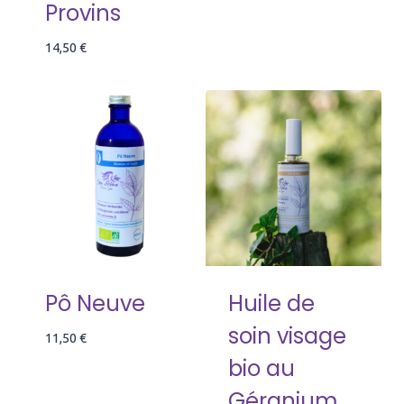
Provins
14,50
€
Pô Neuve
Huile de
soin visage
11,50
€
bio au
Géranium