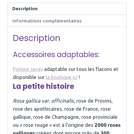
Précieuse
de
Description
Rose
Informations complémentaires
de
Provins
Description
Bio
Accessoires adaptables:
Pompe spray
adaptable sur tous les flacons et
disponible sur
la boutique ici
!
La petite histoire
Rosa gallica var. officinalis
, rose de Provins,
rose des apothicaires, rose de France, rose
gallique, rose de Champagne, rose provinciale
ou « rose rouge » est à l’origine des
2000 roses
galliques
créées dont encore près de
300