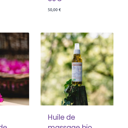
50,00
€
e
Huile de
de
massage bio