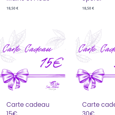
18,50
€
18,50
€
Carte cadeau
Carte cad
15€
30€