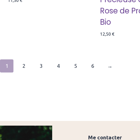
11,50
€
Rose de Pr
Bio
12,50
€
1
2
3
4
5
6
→
Me contacter