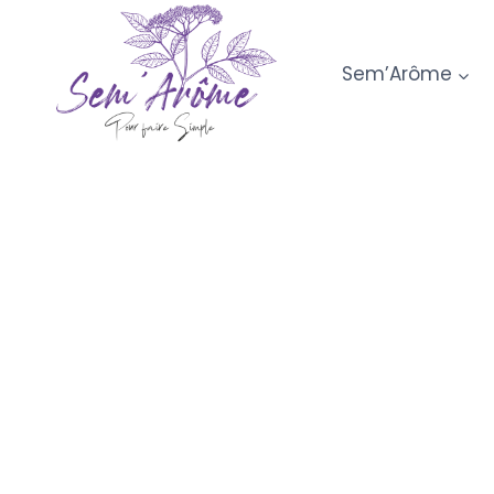
Aller
au
Sem’Arôme
contenu