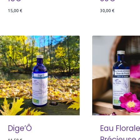
15,00
€
30,00
€
Dige’Ô
Eau Floral
Précieuse 