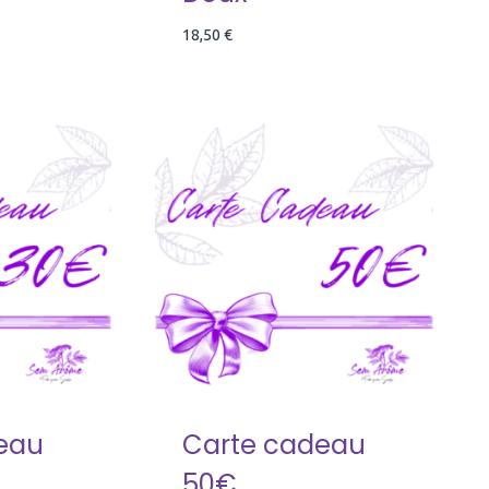
18,50
€
eau
Carte cadeau
50€