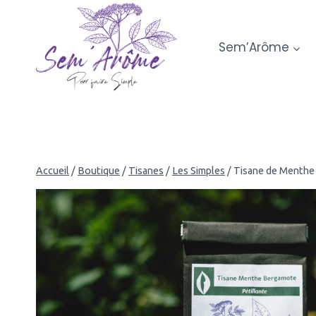
Aller
au
Sem’Arôme
contenu
Accueil
/
Boutique
/
Tisanes
/
Les Simples
/
Tisane de Menthe