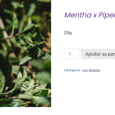
Mentha x Piper
20g
quantité
Ajouter au pan
de
Tisane
Catégorie :
Les Simples
de
Menthe
Bergamote
Bio