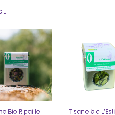
si…
ne Bio Ripaille
Tisane bio L’Est