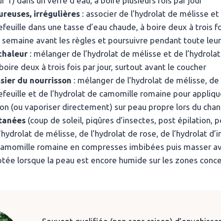
r 1) dans un verre d’eau, à boire plusieurs fois par jour
reuses, irrégulières
: associer de l’hydrolat de mélisse et 
lefeuille dans une tasse d’eau chaude, à boire deux à trois fo
emaine avant les règles et poursuivre pendant toute leur
chaleur
: mélanger de l’hydrolat de mélisse et de l’hydrolat
 boire deux à trois fois par jour, surtout avant le coucher
sier du nourrisson
: mélanger de l’hydrolat de mélisse, de 
lefeuille et de l’hydrolat de camomille romaine pour appliq
oton (ou vaporiser directement) sur peau propre lors du cha
utanées
(coup de soleil, piqûres d’insectes, post épilation, 
hydrolat de mélisse, de l’hydrolat de rose, de l’hydrolat d’
 camomille romaine en compresses imbibées puis masser av
tée lorsque la peau est encore humide sur les zones conc