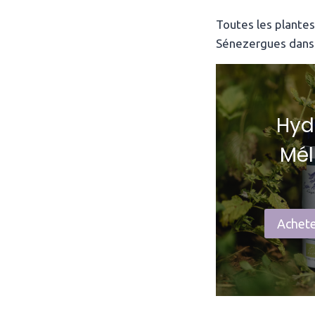
Toutes les plante
Sénezergues dans 
Hyd
Mél
Achete