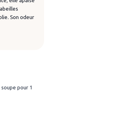
te, elle apaise
abeilles
olie. Son odeur
à soupe pour 1