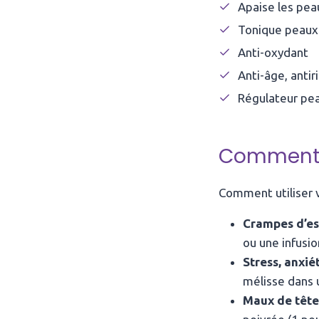
Apaise les pea
Tonique peaux 
Anti-oxydant
Anti-âge, antir
Régulateur pe
Comment p
Comment utiliser v
Crampes d’e
ou une infusio
Stress, anxié
mélisse dans u
Maux de tête 