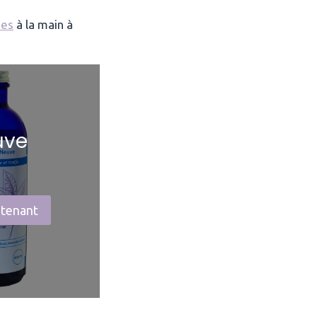
ées
à la main à
uve
ntenant