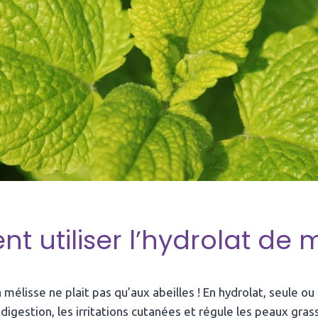
 utiliser l’hydrolat de m
a mélisse ne plait pas qu’aux abeilles ! En hydrolat, seule ou
digestion, les irritations cutanées et régule les peaux gras