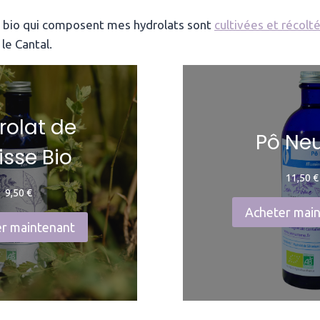
s bio qui composent mes hydrolats sont
cultivées et récolt
le Cantal.
rolat de
Pô Ne
isse Bio
11,50
€
9,50
€
Acheter mai
r maintenant