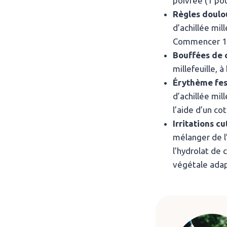
poivrée (1 pou
Règles doulou
d’achillée mil
Commencer 1 s
Bouffées de 
millefeuille, à
Érythème fes
d’achillée mil
l’aide d’un c
Irritations c
mélanger de l’
l’hydrolat de
végétale adap