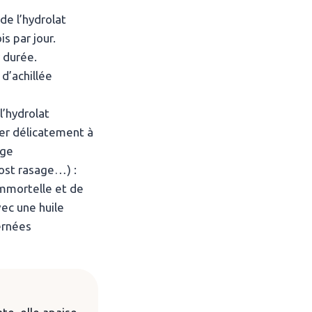
de l’hydrolat
is par jour.
 durée.
 d’achillée
l’hydrolat
uer délicatement à
nge
post rasage…) :
immortelle et de
ec une huile
ernées